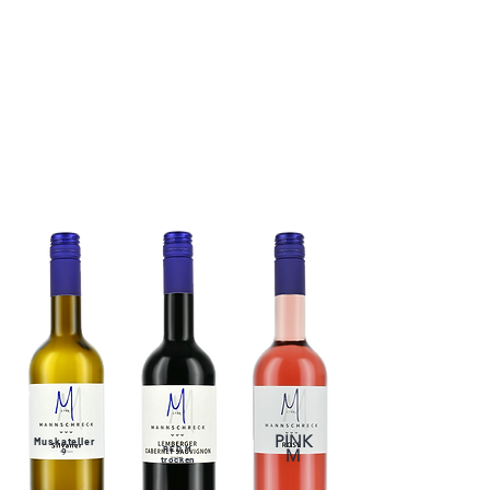
PINK
Muskateller
RED M
9
M
trocken