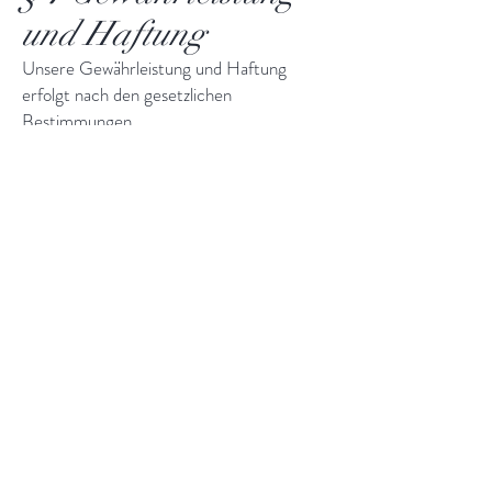
und Haftung
Unsere Gewährleistung und Haftung
erfolgt nach den gesetzlichen
Bestimmungen.
Bitt beachten Sie: Die Auskristallisierung
von Weinstein ist eine völlig natürliche
Erscheinung. Sie kann deshalb kein Grund
von Beanstandung sein.
§ 8 Datenschutz
8.1 Wir nehmen den Schutz Ihrer
persönlichen Daten sehr ernst und halten
uns strikt an die Regeln der
Datenschutzgesetze. Personenbezogene
Daten werden auf dieser Webseite nur im
notwendigen Umfang, insbesondere zur
Abwicklung uns erteilter Aufträge bzw. mit
uns geschlossener Verträge, erhoben.