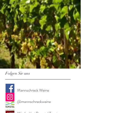
71384 Weinstadt - Strümpfelbach
Telefon 0151-10700451
Fax
07151-906078
www.mannschreck-weine.com
kontakt@mannschreck-weine.de
Folgen Sie uns
Mannschreck Weine
@mannschreckweine