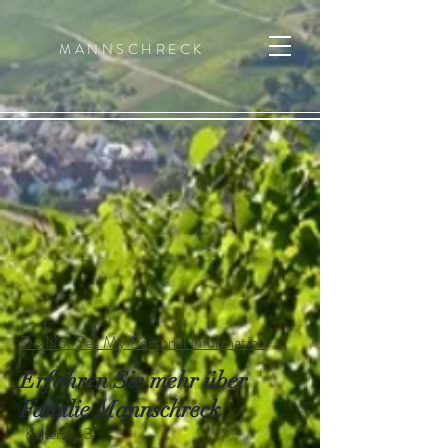
MANNSCHRECK
Do Not Sell My Personal Information
Erfahren Sie mehr über
Familie Mannschreck
Kelterstr. 3