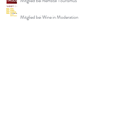
Mitglied bei Remstal Tourismus
Mitglied bei Wine in Moderation
Weinsüden Winzer
Impressum
Datenschutz
AGB
©2020 Mannschreck-
Weine.