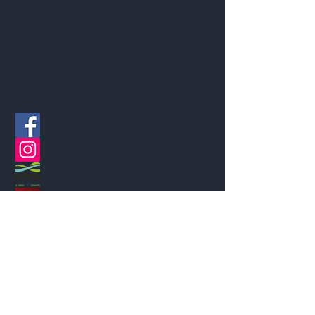
Folgen Sie uns
Mannschreck Weine
@mannschreckweine
Mitglied bei Remstal Tourismus
Mitglied bei Wine in Moderation
Weinsüden Winzer