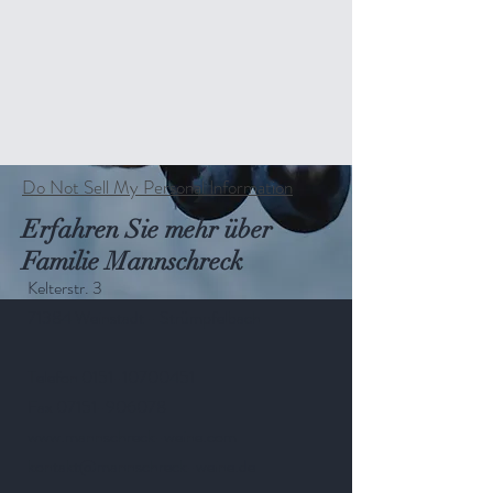
Do Not Sell My Personal Information
Erfahren Sie mehr über
Familie Mannschreck
Kelterstr. 3
71384 Weinstadt - Strümpfelbach
Telefon 0151-10700451
Fax
07151-906078
www.mannschreck-weine.com
kontakt@mannschreck-weine.de